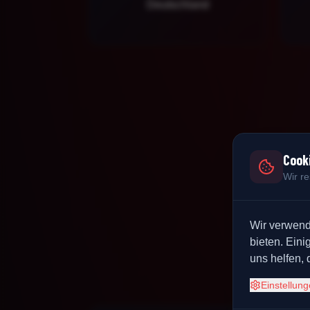
Deutschland
Cook
Wir re
Wir verwend
bieten. Ein
uns helfen, 
Einstellun