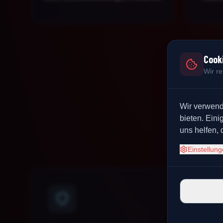
Cook
Wir re
Wir verwend
bieten. Ein
uns helfen, 
Einstellun